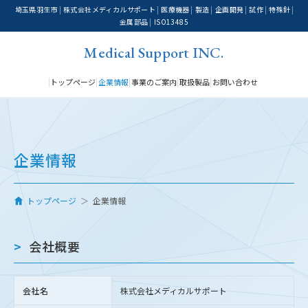
埼玉県羽生市
株式会社メディカルサポート
医療機器
製造
企画開発
試作
特殊針
金属部品
ISO13485
Medical Support INC.
トップページ
企業情報
事業のご案内
取扱製品
お問い合わせ
企業情報
トップページ
＞
企業情報
会社概要
会社名
株式会社メディカルサポート