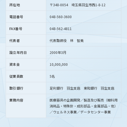
所在地
〒348-0054 埼玉県羽生市西1-8-12
電話番号
048-560-3600
FAX番号
048-562-4811
代表者
代表取締役 林 智美
設立年月日
2000年3月
資本金
10,000,000
従業員数
5名
取引銀行
足利銀行 羽生支店 東和銀行 羽生支店
業務内容
医療器具の企画開発／製造及び販売（眼科用
消耗品・特殊針・成形部品・金属部品・他）
／ウェルネス事業／データセンター事業