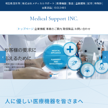
埼玉県羽生市
株式会社メディカルサポート
医療機器
製造
企画開発
試作
特殊針
金属部品
ISO13485
Medical Support INC.
トップページ
企業情報
事業のご案内
取扱製品
お問い合わせ
‹
›
人に優しい医療機器を皆さまへ